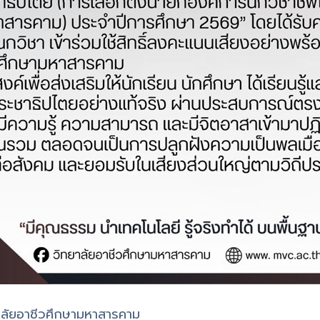
าลัยอาชีวศึกษามหาสารคาม