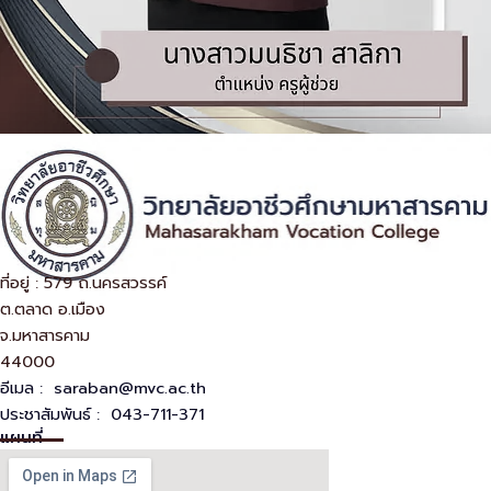
ที่อยู่
ที่อยู่ : 579 ถ.นครสวรรค์
ต.ตลาด อ.เมือง
จ.มหาสารคาม
44000
อีเมล :
saraban@mvc.ac.th
ประชาสัมพันธ์ : 043-711-371
แผนที่