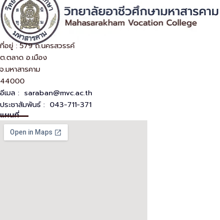
ที่อยู่ : 579 ถ.นครสวรรค์
ต.ตลาด อ.เมือง
จ.มหาสารคาม
44000
อีเมล :
saraban@mvc.ac.th
ประชาสัมพันธ์ : 043-711-371
แผนที่