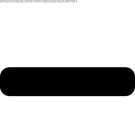
เครื่องวัดและวิเคราะห์ค่าสีอัฉริยะแบบพกพา