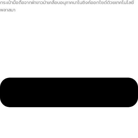
กระเป๋ามือถือจากผ้าขาวม้าเคลือบอนุภาคนาโนซิงค์ออกไซด์ด้วยเทคโนโลยี
พลาสมา