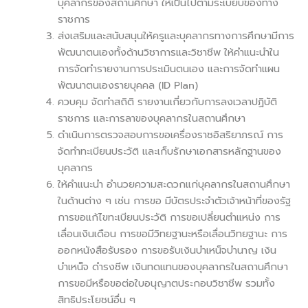
บุคลากรของสถานศึกษา ให้เป็นไปตามระเบียบของทาง
ราชการ
ส่งเสริมและสนับสนุนให้ครูและบุคลากรทางการศึกษามีการ
พัฒนาตนเองทั้งด้านวิชาการและวิชาชีพ ให้คำแนะนำใน
การจัดทำรายงานการประเมินตนเอง และการจัดทำแผน
พัฒนาตนเองรายบุคคล (ID Plan)
ควบคุม จัดทำสถิติ รายงานเกี่ยวกับการลงเวลาปฏิบัติ
ราชการ และการลาของบุคลากรในสถานศึกษา
ดำเนินการตรวจสอบการขอเครื่องราชอิสริยาภรณ์ การ
จัดทำทะเบียนประวัติ และเก็บรักษาเอกสารหลักฐานของ
บุคลากร
ให้คำแนะนำ อำนวยความสะดวกแก่บุคลากรในสถานศึกษา
ในด้านต่าง ๆ เช่น การขอ มีบัตรประจำตัวเจ้าหน้าที่ของรัฐ
การขอแก้ไขทะเบียนประวัติ การขอเปลี่ยนตำแหน่ง การ
เลื่อนเงินเดือน การขอมีวิทยฐานะหรือเลื่อนวิทยฐานะ การ
ออกหนังสือรับรอง การขอรับเงินบำเหน็จบำนาญ เงิน
บำเหน็จ ดำรงชีพ เงินทดแทนของบุคลากรในสถานศึกษา
การขอมีหรือขอต่อใบอนุญาตประกอบวิชาชีพ รวมทั้ง
สิทธิประโยชน์อื่น ๆ